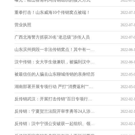
曝光：鞍山香港利鸿传销组织的接人方式
2022-07-2
重拳打击！山东威海10个传销窝点被端！
2022-07-1
营业执照
2022-07-1
广西北海警方抓获20名“老总级”涉传人员
2022-07-0
山东滨州捣毁一非法传销窝点！其中有一名14周岁未成年
2022-06-1
汉中传销：女大学生做兼职，被骗到汉中做传销！
2022-06-1
被最信任的人骗去山东聊城传销的亲身经历
2022-05-0
湖南部署开展专项行动 严打“消费返利”“虚拟货币”等网络传销
2022-05-0
反传销武汉：开展打击传销“百日专项行动”这些传销组织将重点打击！
2022-02-1
反传销：宁夏贺兰法院开审李勇等24人涉嫌组织、领导传销活动罪案
2022-02-1
反传销：汉中宁强公安破获一起组织、领导传销活动案
2022-02-1