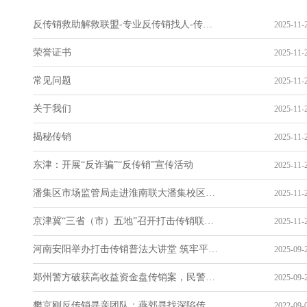
反传销救助解救联盟-专业反传销找人-传销反洗脑网站
2025-11-2
荣誉证书
2025-11-2
常见问题
2025-11-2
关于我们
2025-11-2
揭秘传销
2025-11-2
东津：开展“反诈骗”“反传销”宣传活动
2025-11-2
潘集区市场监管局走进淮南联大潘集校区开展防范传销宣传活动
2025-11-2
京津冀“三省（市）五地”召开打击传销联席会议
2025-11-2
河南安阳举办打击传销普法大讲堂 筑牢平安防线
2025-09-2
郑州警方破获高收益资金盘传销案，民警四招提醒远离骗局
2025-09-2
樊京刚反传销寻亲团队：燕郊寻找深陷传销的南宁女孩
2022-09-0