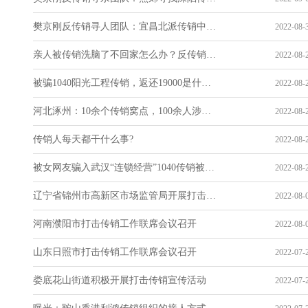
樊京刚反传销寻人团队：宜昌北派传销中解救太原小伙
2022-08-3
亲人被传销洗脑了不回家怎么办？反传销人士告诉你怎么办
2022-08-2
被骗1040阳光工程传销，返还19000是什么目的？
2022-08-2
河北涿州：10余个传销窝点，100余人涉嫌传销人员！全部落网！
2022-08-2
传销人每天都干什么事?
2022-08-2
被女网友骗入武汉“连锁经营”1040传销被骗5万元
2022-08-2
辽宁省锦州市高新区市场监管局开展打击传销违法犯罪专项行动
2022-08-0
河南濮阳市打击传销工作联席会议召开
2022-08-0
山东日照市打击传销工作联席会议召开
2022-07-2
娄底花山街道积极开展打击传销宣传活动
2022-07-2