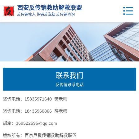
西安反传销救助解救联盟
反传销找人 传销反洗脑 反传销咨询
联系我们
反传销联系电话
咨询电话：15835971640 樊老师
咨询电话：18435960866 薛老师
邮箱：369522595@qq.com
版权所有：百京尼
反传销
救助解救联盟