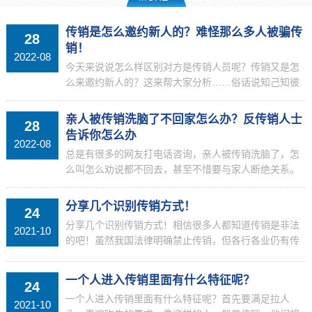
传销是怎么邀约新人的？难怪那么多人被骗传
28
销！
2022-08
今天来说说怎么样区别对方是传销人员呢？传销又是怎
么来邀约新人的？这来帮大家分析……俗话说知己知彼
百战不殆，所以先来讲讲传销里面的邀约。传销内部学
习资料里，邀约的种类有三种，第一，电话邀约。第
亲人被传销洗脑了不回家怎么办？反传销人士
28
二，面对...
告诉你怎么办
2022-08
总是有很多的网友打电话咨询，亲人被传销洗脑了，怎
么叫怎么劝说都不回去，甚至不惜要与家人断绝关系。
遇到这样的情况该怎么办？今天反传销老师与大家谈谈
这类的问题。首先，我们先来讲一讲，为什么会被传销
分享几个识别传销方式！
24
洗脑，被...
分享几个识别传销方式！相信很多人都知道传销是非法
2021-10
的吧！虽然我国法律明确禁止传销，但各行各业仍有传
销活动。随着互联网的快速发展，现在出现了更多新的
传销。这些新传销套路很深，有反侦察能力。很难识别
一个人进入传销里面有什么特征呢？
24
它们。今...
一个人进入传销里面有什么特征呢？首先要满足拉人
2021-10