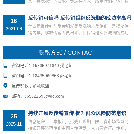
头，喜欢吹牛的要求。像这样的人一般是传销。他们将
被描述为自己的职业和项目。一般这样的人是传销组
织。当然，用户应该做出自己的判断，因为用户的不同
反传销可信吗 反传销组织反洗脑的成功率高吗
16
判断可能带来...
什么是反传销？反传销就是反洗脑。反传销，是揭秘传
2021-09
销内幕，解救传销人员出来。反传销组织反洗脑的成功
率大吗？只要家属按我们的要求配合到位的情况下，反
洗脑专家伪装成委托人的亲朋好友面对面反洗脑劝说总
联系方式 / CONTACT
的成功率...
咨询电话：15835971640 樊老师
咨询电话：18435960866 薛老师
反传销救助解救联盟
邮箱：369522595@qq.com
持续开展反传销宣传 提升群众风险防范意识
25
信息速递 本报讯（张亮）近期，陕西省市场监管局
2025-11
持续开展防范传销主题宣传活动，大力营造打击传销、