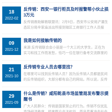
群防群治的良好氛围，引导群众准确识别传销，认清传
销陷阱，守护财产安全。 此次反传销宣传活动在陕
反传销：西安一银行柜员及时报警帮小伙止损
18
西省多个...
3万元
2022-02
反传销救助解救联盟讯：2月9日，西安市公安局浐灞生
态区分局辛家庙派出所接到辖区工商银行工作人员报
警：有人拿着现金在他人陪同下汇款，行为举止怪异，
疑似陷入传销组织。接警后，辛家庙派出所值班民警王
我是如何接触传销的
09
攀和辅警...
来源:反传销联合会小丽是一个大三的大学生，正在为
2021-12
实习和找工作而发愁，恰巧一位在银行备考交流群里的
陌生男人申请添加小丽为好友，该男子声称自己在一家
基金公司上班，也有在银行方面的朋友，对于小丽的实
反传销专业人员去哪里找？
21
习和工作...
在哪里可以找到反传销人员？因为反传销人员都是民间
2021-10
的反传销组织，大部分都有自己的网站。所以说，反传
销人员都是在网上找到的。因为网络的虚拟性，很多求
助者在网上找到反传销人员后，都保持怀疑的态度，这
什么是传销？咸阳乾县市场监管局发布警示提
29
个是正常...
醒书
2021-09
广大人民群众：传销是国家禁止的行为。传销不仅扰乱
市场经济秩序，损害群众合法权益，而且严重冲击社会