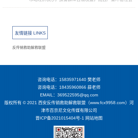
道德底线，危害社会和谐稳定。为进一步维护我县市场
秩序和人民群众合法权益，规范企业经营行为，现对你
们提醒警...
友情链接 LINKS
反传销救助解救联盟
咨询电话：
15835971640
樊老师
咨询电话：
18435960866
薛老师
EMAIL：369522595@qq.com
版权所有 © 2021 西安反传销救助解救联盟（www.fcx9958.com）河
津市百京尼文化传媒有限公司
晋ICP备2021015404号-1
网站地图