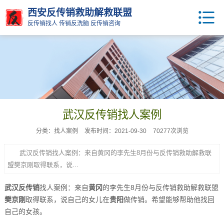
西安反传销救助解救联盟
反传销找人 传销反洗脑 反传销咨询
武汉反传销找人案例
分类：找人案例
发布时间：2021-09-30
70277次浏览
武汉反传销找人案例：来自黄冈的李先生8月份与反传销救助解救联
盟樊京刚取得联系，说...
武汉
反传销
找人案例：来自
黄冈
的李先生8月份与反传销救助解救联盟
樊京刚
取得联系，说自己的女儿在
贵阳
做传销。希望能够帮助他找回
自己的女孩。