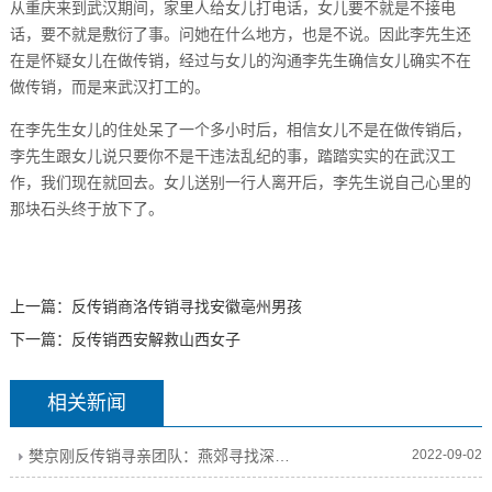
从重庆来到武汉期间，家里人给女儿打电话，女儿要不就是不接电
话，要不就是敷衍了事。问她在什么地方，也是不说。因此李先生还
在是怀疑女儿在做传销，经过与女儿的沟通李先生确信女儿确实不在
做传销，而是来武汉打工的。
在李先生女儿的住处呆了一个多小时后，相信女儿不是在做传销后，
李先生跟女儿说只要你不是干违法乱纪的事，踏踏实实的在武汉工
作，我们现在就回去。女儿送别一行人离开后，李先生说自己心里的
那块石头终于放下了。
上一篇：
反传销商洛传销寻找安徽亳州男孩
下一篇：
反传销西安解救山西女子
相关新闻
樊京刚反传销寻亲团队：燕郊寻找深陷传销的南宁女孩
2022-09-02